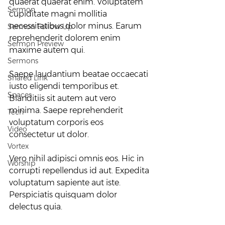
quaerat quaerat enim. Voluptatem 
Sermon
cupiditate magni mollitia 
necessitatibus dolor minus. Earum 
Sermon Follow Up
reprehenderit dolorem enim 
Sermon Preview
maxime autem qui.
Sermons
Saepe laudantium beatae occaecati 
Shared Link
iusto eligendi temporibus et. 
Spaces
Blanditiis sit autem aut vero 
minima. Saepe reprehenderit 
Tech
voluptatum corporis eos 
Video
consectetur ut dolor.
Vortex
Vero nihil adipisci omnis eos. Hic in 
Worship
corrupti repellendus id aut. Expedita 
voluptatum sapiente aut iste. 
Perspiciatis quisquam dolor 
delectus quia.