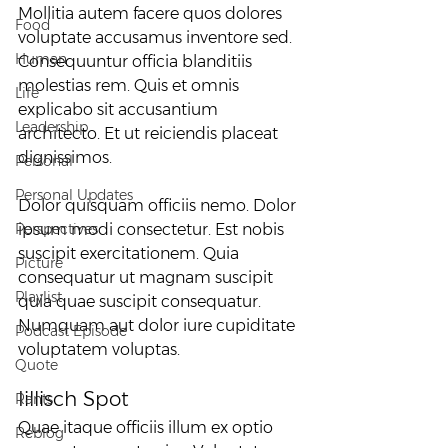
Mollitia autem facere quos dolores 
Food
voluptate accusamus inventore sed. 
Human
Consequuntur officia blanditiis 
molestias rem. Quis et omnis 
Life
explicabo sit accusantium 
Leadership
architecto. Et ut reiciendis placeat 
dignissimos.
Personal
Personal Updates
Dolor quisquam officiis nemo. Dolor 
Perspectives
ipsum modi consectetur. Est nobis 
suscipit exercitationem. Quia 
Picture
consequatur ut magnam suscipit 
Playlist
quia quae suscipit consequatur. 
Numquam aut dolor iure cupiditate 
Podcast Episode
voluptatem voluptas.
Quote
Iillisch Spot
Rants
Quae itaque officiis illum ex optio 
Reblog