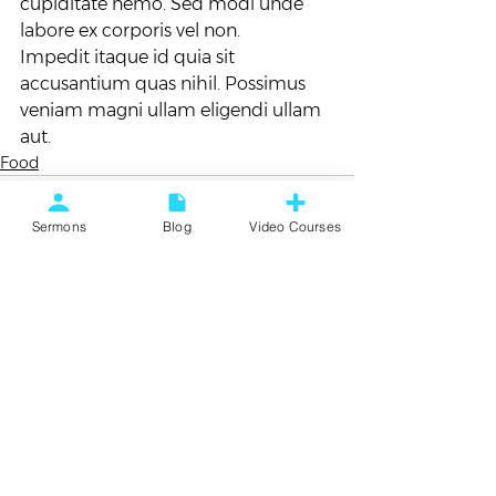
cupiditate nemo. Sed modi unde 
labore ex corporis vel non.
Impedit itaque id quia sit 
accusantium quas nihil. Possimus 
veniam magni ullam eligendi ullam 
aut.
Food
Sermons
Blog
Video Courses
See All
Recent Posts