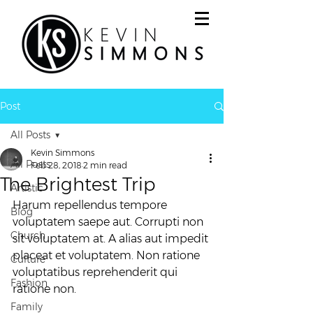
Post
All Posts
Kevin Simmons
All Posts
Feb 28, 2018
2 min read
The Brightest Trip
Artistic
Harum repellendus tempore 
Blog
voluptatem saepe aut. Corrupti non 
Church
sit voluptatem at. A alias aut impedit 
placeat et voluptatem. Non ratione 
Culture
voluptatibus reprehenderit qui 
Fashion
ratione non.
Family