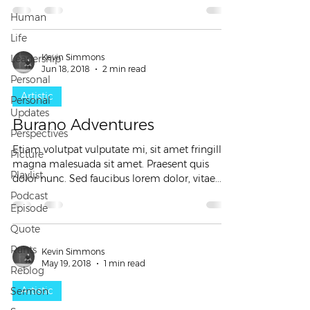
Human
Life
Kevin Simmons
Leadership
Jun 18, 2018
2 min read
Personal
Artistic
Personal
Updates
Burano Adventures
Perspectives
Etiam volutpat vulputate mi, sit amet fringilla
Picture
magna malesuada sit amet. Praesent quis
Playlist
dolor nunc. Sed faucibus lorem dolor, vitae...
Podcast
Episode
Quote
Rants
Kevin Simmons
May 19, 2018
1 min read
Reblog
Artistic
Sermon