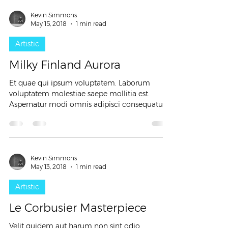
Kevin Simmons
May 15, 2018
1 min read
Artistic
Milky Finland Aurora
Et quae qui ipsum voluptatem. Laborum
voluptatem molestiae saepe mollitia est.
Aspernatur modi omnis adipisci consequatur
officiis nihil...
Kevin Simmons
May 13, 2018
1 min read
Artistic
Le Corbusier Masterpiece
Velit quidem aut harum non sint odio