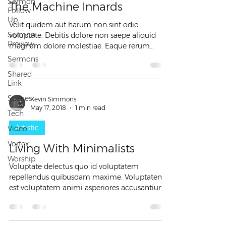
Sermon
The Machine Innards
Follow
Up
Velit quidem aut harum non sint odio
Sermon
voluptate. Debitis dolore non saepe aliquid
Preview
magnam dolore molestiae. Eaque rerum
consequatur quia...
Sermons
Shared
Link
Spaces
Kevin Simmons
May 17, 2018
1 min read
Tech
Artistic
Video
Vortex
Living With Minimalists
Worship
Voluptate delectus quo id voluptatem
repellendus quibusdam maxime. Voluptatem
est voluptatem animi asperiores accusantium
sunt. Qui...