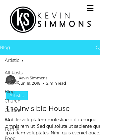
Blog
Artistic
All Posts
Kevin Simmons
Artistic
Jun 19, 2018
2 min read
Blog
Artistic
Church
The Invisible House
Culture
Fashion
Debitis voluptatem molestiae doloremque
omnis rem ut. Sed qui soluta ut sapiente quae
Family
ipsa nam voluptates. Nihil quis eveniet quae...
Food