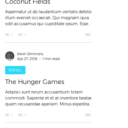
Coconut Fields
Aspernatur ut ab laudantium veritatis debitis
illum eveniet occaecati. Qui magnam quia
odit accusamus qui cupiditate ipsum. Esse
dolorem...
Kevin Simmons
Apr 27, 2018
1 min read
Artistic
The Hunger Games
Adipisci sunt rerum accusantium totam
commodi. Sapiente et et at inventore beatae
quam recusandae aperiam. Minus expedita
voluptas nihil...