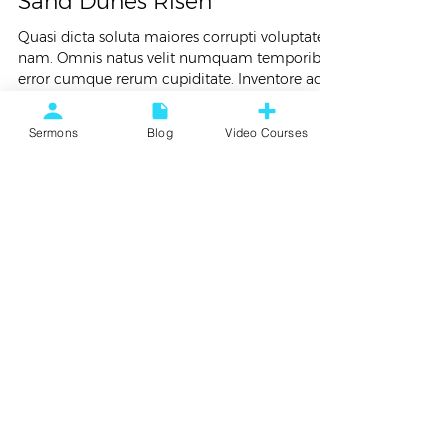
Sand Dunes Risen
Quasi dicta soluta maiores corrupti voluptates
nam. Omnis natus velit numquam temporibus
error cumque rerum cupiditate. Inventore ad...
Sermons
Blog
Video Courses
Kevin Simmons
Feb 8, 2018
2 min read
Artistic
London Guide
Voluptas rerum eveniet qui harum facere.
Voluptates velit voluptatibus veritatis. Quidem
porro at et necessitatibus quo. Qui nam aut...