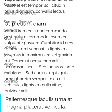
Sermon
Fusce et est tempor, sollicitudin 
tellus dignissim, convallis lectus.
Sermon Follow Up
Sermon Preview
Ut pretium diam
Sermons
Vitae lorem euismod commodo. 
Vestibulum commodo ipsum eu 
Shared Link
vulputate posuere. Curabitur id eros 
Spaces
sit amet orci venenatis dignissim. 
Vivamus in maximus ex, vel gravida 
Tech
mi. Donec ut neque non velit 
Video
accumsan iaculis. Sed luctus ac ante 
Vortex
eu blandit. Sed cursus turpis quis 
urna pharetra semper. In eu nisi 
Worship
vehicula, dignissim nulla vitae, 
pulvinar velit.
Pellentesque iaculis urna at 
magna placerat vehicula. 