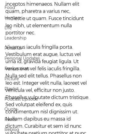
inceptos himenaeos. Nullam elit 
Food
quam, pharetra a varius nec, 
Human
molestie ut quam. Fusce tincidunt 
leo nibh, ut elementum nulla 
Life
porttitor nec.
Leadership
Vivamus iaculis fringilla porta. 
Personal
Vestibulum erat augue, luctus vel 
Personal Updates
urna id, gravida feugiat ligula. Ut 
Perspectives
varius erat vel felis iaculis fringilla. 
Nulla sed elit tellus. Phasellus non 
Picture
leo est. Integer velit nulla, laoreet vel 
Playlist
vehicula vel, efficitur non justo. 
Phasellus vulputate dictum tristique. 
Podcast Episode
Sed volutpat eleifend ex, quis 
Quote
condimentum nisl dignissim ut. 
Nullam dapibus eu massa id 
Rants
dictum. Curabitur et sem id nunc 
Reblog
vulputate pretium porttitor at nunc. 