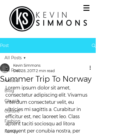
Post
All Posts
Kevin Simmons
All Posts
Dec 28, 2017
2 min read
Summer Trip To Norway
Artistic
Lorem ipsum dolor sit amet, 
Blog
consectetur adipiscing elit. Vivamus 
Church
interdum consectetur velit, eu 
ultricies mi sagittis a. Curabitur in 
Culture
efficitur est, nec laoreet leo. Class 
Fashion
aptent taciti sociosqu ad litora 
torquent per conubia nostra, per 
Family