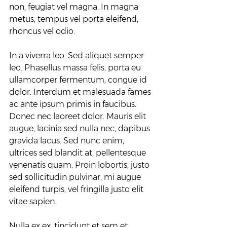
non, feugiat vel magna. In magna 
metus, tempus vel porta eleifend, 
rhoncus vel odio.
In a viverra leo. Sed aliquet semper 
leo. Phasellus massa felis, porta eu 
ullamcorper fermentum, congue id 
dolor. Interdum et malesuada fames 
ac ante ipsum primis in faucibus. 
Donec nec laoreet dolor. Mauris elit 
augue, lacinia sed nulla nec, dapibus 
gravida lacus. Sed nunc enim, 
ultrices sed blandit at, pellentesque 
venenatis quam. Proin lobortis, justo 
sed sollicitudin pulvinar, mi augue 
eleifend turpis, vel fringilla justo elit 
vitae sapien.
Nulla ex ex, tincidunt et sem et, 