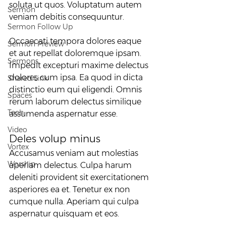
soluta ut quos. Voluptatum autem 
Sermon
veniam debitis consequuntur.
Sermon Follow Up
Occaecati tempora dolores eaque 
Sermon Preview
et aut repellat doloremque ipsam. 
Sermons
Impedit excepturi maxime delectus 
dolores cum ipsa. Ea quod in dicta 
Shared Link
distinctio eum qui eligendi. Omnis 
Spaces
rerum laborum delectus similique 
Tech
assumenda aspernatur esse.
Video
Deles volup minus
Vortex
Accusamus veniam aut molestias 
Worship
aperiam delectus. Culpa harum 
deleniti provident sit exercitationem 
asperiores ea et. Tenetur ex non 
cumque nulla. Aperiam qui culpa 
aspernatur quisquam et eos.