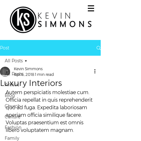
Post
All Posts
Kevin Simmons
All Posts
Apr 6, 2018
1 min read
Luxury Interiors
Artistic
Autem perspiciatis molestiae cum. 
Blog
Officia repellat in quis reprehenderit 
Church
quo ad fuga. Expedita laboriosam 
aperiam officia similique facere. 
Culture
Voluptas praesentium est omnis 
Fashion
libero voluptatem magnam.
Family