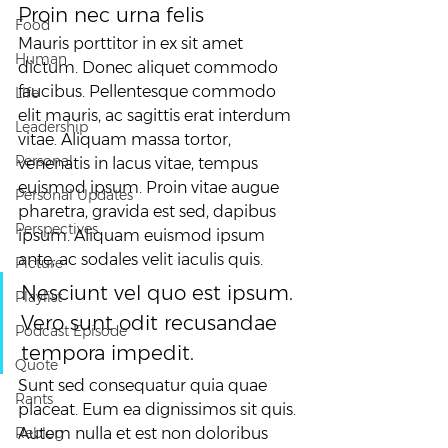
Proin nec urna felis
Food
Mauris porttitor in ex sit amet 
Human
dictum. Donec aliquet commodo 
faucibus. Pellentesque commodo 
Life
elit mauris, ac sagittis erat interdum 
Leadership
vitae. Aliquam massa tortor, 
Personal
venenatis in lacus vitae, tempus 
euismod ipsum. Proin vitae augue 
Personal Updates
pharetra, gravida est sed, dapibus 
Perspectives
ipsum. Aliquam euismod ipsum 
ante, ac sodales velit iaculis quis.
Picture
Nesciunt vel quo est ipsum. 
Playlist
Vero sunt odit recusandae 
Podcast Episode
tempora impedit.
Quote
Sunt sed consequatur quia quae 
Rants
placeat. Eum ea dignissimos sit quis. 
Reblog
Autem nulla et est non doloribus 