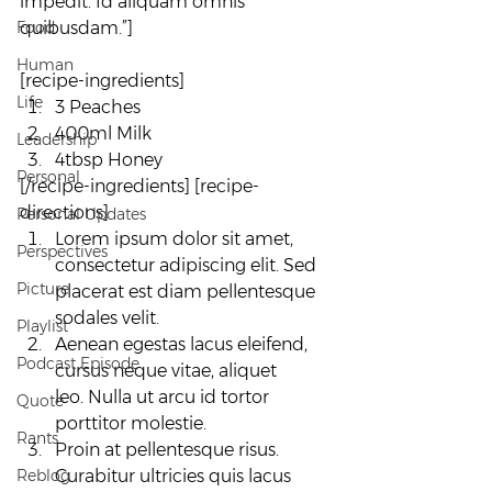
impedit. Id aliquam omnis 
Food
quibusdam.”]
Human
[recipe-ingredients]
Life
3 Peaches
400ml Milk
Leadership
4tbsp Honey
Personal
[/recipe-ingredients] [recipe-
directions]
Personal Updates
Lorem ipsum dolor sit amet, 
Perspectives
consectetur adipiscing elit. Sed 
Picture
placerat est diam pellentesque 
sodales velit.
Playlist
Aenean egestas lacus eleifend, 
Podcast Episode
cursus neque vitae, aliquet 
leo. Nulla ut arcu id tortor 
Quote
porttitor molestie.
Rants
Proin at pellentesque risus. 
Reblog
Curabitur ultricies quis lacus 