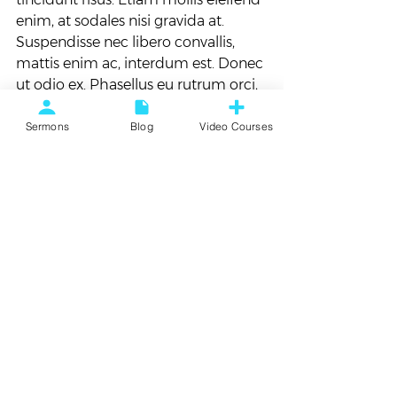
enim, at sodales nisi gravida at. 
Suspendisse nec libero convallis, 
mattis enim ac, interdum est. Donec 
ut odio ex. Phasellus eu rutrum orci, 
sed vulputate orci. Proin ut augue 
vulputate, tincidunt leo eu, aliquam 
Sermons
Blog
Video Courses
risus. Vestibulum aliquet neque id 
purus molestie auctor.
Food
See All
Recent Posts