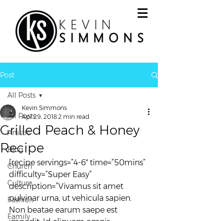
Post
All Posts
Kevin Simmons
All Posts
Apr 29, 2018
2 min read
Grilled Peach & Honey
Artistic
Recipe
Blog
[recipe servings=”4-6″ time=”50mins” 
Church
difficulty=”Super Easy” 
Culture
description=”Vivamus sit amet 
pulvinar urna, ut vehicula sapien. 
Fashion
Non beatae earum saepe est 
Family