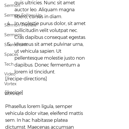
quis ultricies. Nunc sit amet 
Sermon
auctor leo. Aliquam magna 
Sermon Follow Up
libero, cursus in diam.
In molestie purus dolor, sit amet 
Sermon Preview
sollicitudin velit volutpat nec. 
Sermons
Cras dapibus consequat egestas.
Vivamus sit amet pulvinar urna, 
Shared Link
ut vehicula sapien. Ut 
Spaces
pellentesque molestie justo non 
Tech
dapibus. Donec fermentum a 
lorem id tincidunt.
Video
[/recipe-directions]
Vortex
[/recipe]
Worship
Phasellus lorem ligula, semper 
vehicula dolor vitae, eleifend mattis 
sem. In hac habitasse platea 
dictumst. Maecenas accumsan 